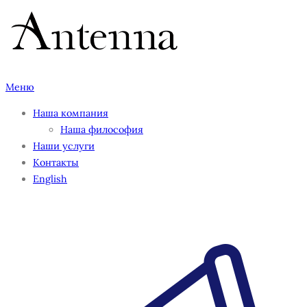
Перейти
к
содержимому
Меню
Наша компания
Наша философия
Наши услуги
Контакты
English
002-speakers