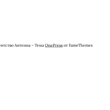
ентство Антенна
–
Тема
OnePress
от FameThemes