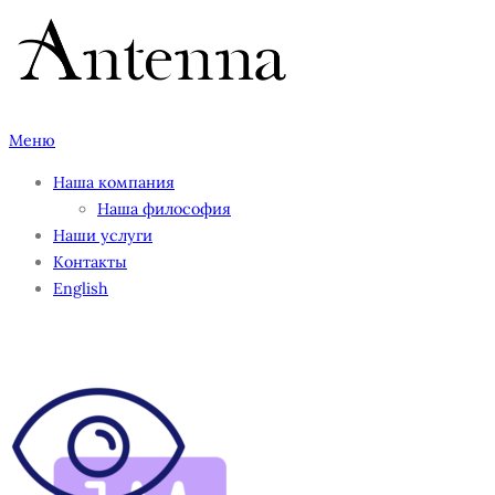
Перейти
к
содержимому
Меню
Наша компания
Наша философия
Наши услуги
Контакты
English
025-eyes