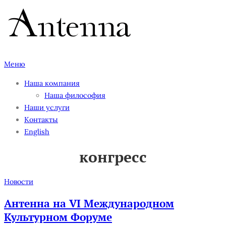
Перейти
к
содержимому
Меню
Наша компания
Наша философия
Наши услуги
Контакты
English
конгресс
Новости
Антенна на VI Международном
Культурном Форуме