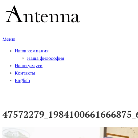
Перейти
к
содержимому
Меню
Наша компания
Наша философия
Наши услуги
Контакты
English
47572279_1984100661666875_
47572279_1984100661666875_