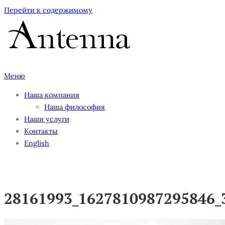
Перейти к содержимому
Меню
Наша компания
Наша философия
Наши услуги
Контакты
English
28161993_1627810987295846_
28161993_1627810987295846_