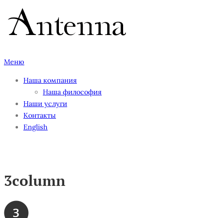
Перейти
к
содержимому
Меню
Наша компания
Наша философия
Наши услуги
Контакты
English
3column
3column