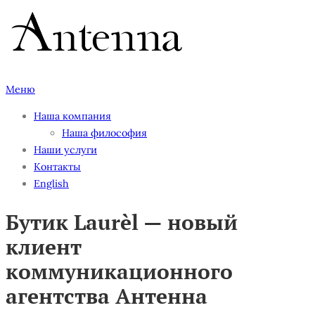
Перейти
к
содержимому
Меню
Наша компания
Наша философия
Наши услуги
Контакты
English
Бутик Laurèl — новый
клиент
коммуникационного
агентства Антенна