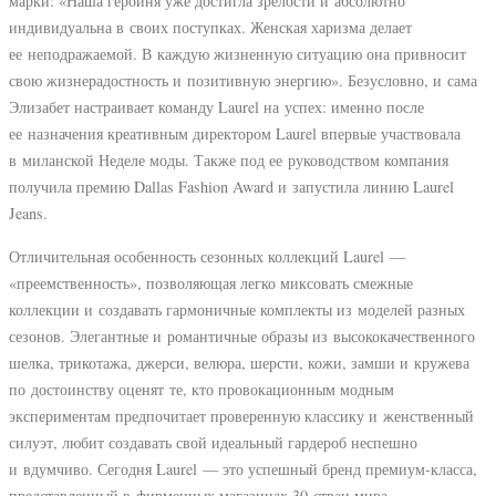
марки: «Наша героиня уже достигла зрелости и абсолютно
индивидуальна в своих поступках. Женская харизма делает
ее неподражаемой. В каждую жизненную ситуацию она привносит
свою жизнерадостность и позитивную энергию». Безусловно, и сама
Элизабет настраивает команду Laurel на успех: именно после
ее назначения креативным директором Laurel впервые участвовала
в миланской Неделе моды. Также под ее руководством компания
получила премию Dallas Fashion Award и запустила линию Laurel
Jeans.
Отличительная особенность сезонных коллекций Laurel —
«преемственность», позволяющая легко миксовать смежные
коллекции и создавать гармоничные комплекты из моделей разных
сезонов. Элегантные и романтичные образы из высококачественного
шелка, трикотажа, джерси, велюра, шерсти, кожи, замши и кружева
по достоинству оценят те, кто провокационным модным
экспериментам предпочитает проверенную классику и женственный
силуэт, любит создавать свой идеальный гардероб неспешно
и вдумчиво. Сегодня Laurel — это успешный бренд премиум-класса,
представленный в фирменных магазинах 30 стран мира.