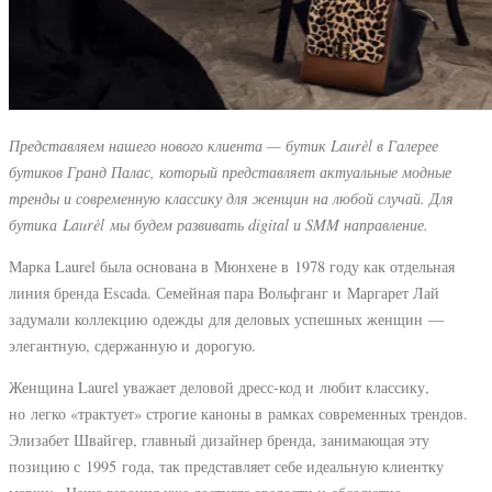
Представляем нашего нового клиента — бутик Laurèl в Галерее
бутиков Гранд Палас, который представляет актуальные модные
тренды и современную классику для женщин на любой случай. Для
бутика Laurèl мы будем развивать digital и SMM направление.
Марка Laurel была основана в Мюнхене в 1978 году как отдельная
линия бренда Escada. Семейная пара Вольфганг и Маргарет Лай
задумали коллекцию одежды для деловых успешных женщин —
элегантную, сдержанную и дорогую.
Женщина Laurel уважает деловой дресс-код и любит классику,
но легко «трактует» строгие каноны в рамках современных трендов.
Элизабет Швайгер, главный дизайнер бренда, занимающая эту
позицию с 1995 года, так представляет себе идеальную клиентку