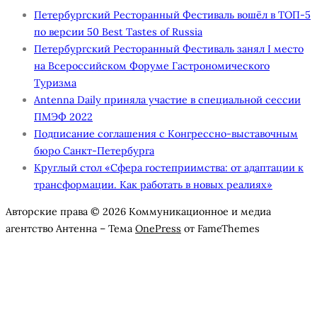
Петербургский Ресторанный Фестиваль вошёл в ТОП-5
по версии 50 Best Tastes of Russia
Петербургский Ресторанный Фестиваль занял I место
на Всероссийском Форуме Гастрономического
Туризма
Antenna Daily приняла участие в специальной сессии
ПМЭФ 2022
Подписание соглашения с Конгрессно-выставочным
бюро Санкт-Петербурга
Круглый стол «Сфера гостеприимства: от адаптации к
трансформации. Как работать в новых реалиях»
Авторские права © 2026 Коммуникационное и медиа
агентство Антенна
–
Тема
OnePress
от FameThemes