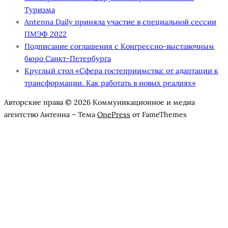
Туризма
Antenna Daily приняла участие в специальной сессии
ПМЭФ 2022
Подписание соглашения с Конгрессно-выставочным
бюро Санкт-Петербурга
Круглый стол «Сфера гостеприимства: от адаптации к
трансформации. Как работать в новых реалиях»
Авторские права © 2026 Коммуникационное и медиа
агентство Антенна
–
Тема
OnePress
от FameThemes