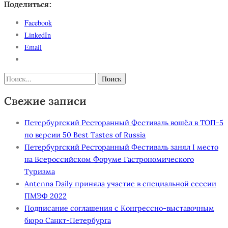
Поделиться:
Facebook
LinkedIn
Email
Найти:
Свежие записи
Петербургский Ресторанный Фестиваль вошёл в ТОП-5
по версии 50 Best Tastes of Russia
Петербургский Ресторанный Фестиваль занял I место
на Всероссийском Форуме Гастрономического
Туризма
Antenna Daily приняла участие в специальной сессии
ПМЭФ 2022
Подписание соглашения с Конгрессно-выставочным
бюро Санкт-Петербурга