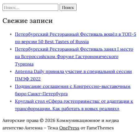
Найти:
Свежие записи
Петербургский Ресторанный Фестиваль вошёл в ТОП-5
по версии 50 Best Tastes of Russia
Петербургский Ресторанный Фестиваль занял I место
на Всероссийском Форуме Гастрономического
Туризма
Antenna Daily приняла участие в специальной сессии
ПМЭФ 2022
Подписание соглашения с Конгрессно-выставочным
бюро Санкт-Петербурга
Круглый стол «Сфера гостеприимства: от адаптации к
трансформации. Как работать в новых реалиях»
Авторские права © 2026 Коммуникационное и медиа
агентство Антенна
–
Тема
OnePress
от FameThemes