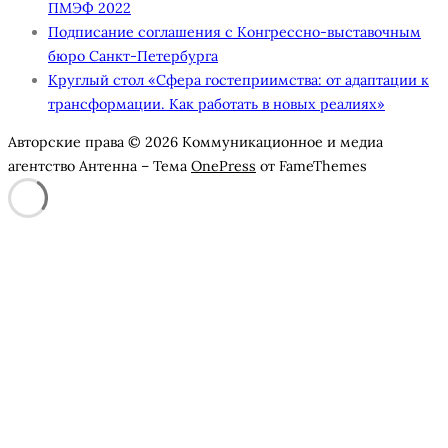
ПМЭФ 2022
Подписание соглашения с Конгрессно-выставочным
бюро Санкт-Петербурга
Круглый стол «Сфера гостеприимства: от адаптации к
трансформации. Как работать в новых реалиях»
Авторские права © 2026 Коммуникационное и медиа
агентство Антенна
–
Тема
OnePress
от FameThemes