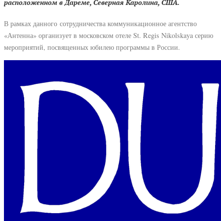
расположенном в Дареме, Северная Каролина, США.
В рамках данного сотрудничества коммуникационное агентство
«Антенна» организует в московском отеле St. Regis Nikolskaya серию
мероприятий, посвященных юбилею программы в России.