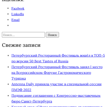
Facebook
LinkedIn
Email
Найти:
Свежие записи
Петербургский Ресторанный Фестиваль вошёл в ТОП-5
по версии 50 Best Tastes of Russia
Петербургский Ресторанный Фестиваль занял I место
на Всероссийском Форуме Гастрономического
Туризма
Antenna Daily приняла участие в специальной сессии
ПМЭФ 2022
Подписание соглашения с Конгрессно-выставочным
бюро Санкт-Петербурга
Круглый стол «Сфера гостеприимства: от адаптации к