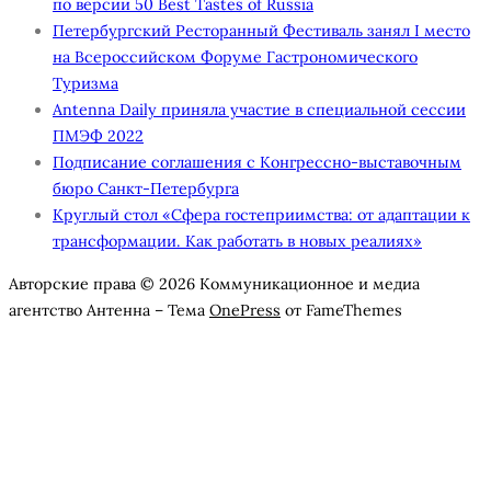
по версии 50 Best Tastes of Russia
Петербургский Ресторанный Фестиваль занял I место
на Всероссийском Форуме Гастрономического
Туризма
Antenna Daily приняла участие в специальной сессии
ПМЭФ 2022
Подписание соглашения с Конгрессно-выставочным
бюро Санкт-Петербурга
Круглый стол «Сфера гостеприимства: от адаптации к
трансформации. Как работать в новых реалиях»
Авторские права © 2026 Коммуникационное и медиа
агентство Антенна
–
Тема
OnePress
от FameThemes