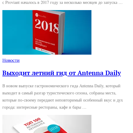
с Proviant началось в 2017 году за несколько месяцев до запуска …
Новости
Выходит летний гид от Antenna Daily
В новом выпуске гастрономического гида Antenna Daily, который
выходит в самый разгар туристического сезона, собраны места,
которые по-своему передают неповторимый особенный вкус и дух
города: интересные рестораны, кафе и бары …